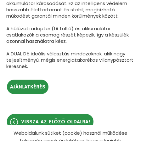
akkumulátor károsodását. Ez az intelligens védelem
hosszabb élettartamot és stabil, megbízható
működést garantál minden körülmények között.
A hálózati adapter (1A töltő) és akkumulátor
csatlakozók a csomag részét képezik, így a készülék
azonnal használatra kész.
A DUAL D5 ideális választás mindazoknak, akik nagy
teljesítményű, mégis energiatakarékos villanypásztort
keresnek.
AJÁNLATKÉRÉS
VISSZA AZ ELŐZŐ OLDALRA!
Weboldalunk sütiket (cookie) használ működése
folyamán annak érdekében, hogy a legjobb