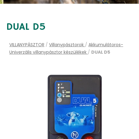
DUAL D5
VILLANYPÁSZTOR
/
Villanypásztorok
/
Akkumulátoros-
Univerzális villanypásztor készülékek
/
DUAL D5