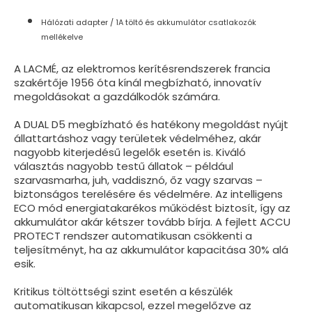
Hálózati adapter / 1A töltő és akkumulátor csatlakozók
mellékelve
A LACMÉ, az elektromos kerítésrendszerek francia
szakértője 1956 óta kínál megbízható, innovatív
megoldásokat a gazdálkodók számára.
A DUAL D5 megbízható és hatékony megoldást nyújt
állattartáshoz vagy területek védelméhez, akár
nagyobb kiterjedésű legelők esetén is. Kiváló
választás nagyobb testű állatok – például
szarvasmarha, juh, vaddisznó, őz vagy szarvas –
biztonságos terelésére és védelmére. Az intelligens
ECO mód energiatakarékos működést biztosít, így az
akkumulátor akár kétszer tovább bírja. A fejlett ACCU
PROTECT rendszer automatikusan csökkenti a
teljesítményt, ha az akkumulátor kapacitása 30% alá
esik.
Kritikus töltöttségi szint esetén a készülék
automatikusan kikapcsol, ezzel megelőzve az