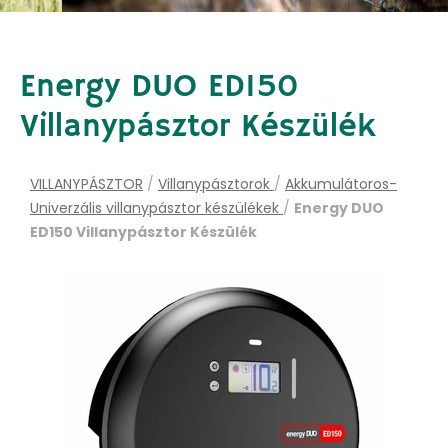
Energy DUO ED150
Villanypásztor Készülék
VILLANYPÁSZTOR
/
Villanypásztorok
/
Akkumulátoros-
Univerzális villanypásztor készülékek
/
Energy DUO
ED150 Villanypásztor Készülék