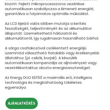
között. Fejlett mikroprocesszoros vezérlése
automatikusan szabályozza a kimeneti energiát,
garantálva a folyamatos optimális működést.
Az LCD kijelző valós időben mutatja a kerítés
feszültségét, teljesítményét és az akkumulátor
állapotát. Üzemeltethető hálózatról és
akkumulátorról, így rugalmasan használható bárhol.
A sárga csatlakozóval csökkentett energiájú
üzemmód választható fiatalabb vagy érzékenyebb
állatokhoz (pl. csikók, borjak). A készülék
automatikusan kompenzálja az aljnövényzet vagy
vezetékkontaktus okozta energiaveszteséget.
Az Energy DUO ED150 a maximális erő, intelligens
technológia és megbízhatóság tökéletes
egyensúlya.
AJÁNLATKÉRÉS