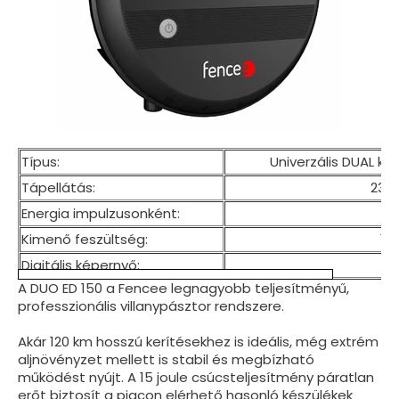
Típus:
Univerzális DUAL ké
Tápellátás:
230V
Energia impulzusonként:
Kimenő feszültség:
10
Digitális képernyő:
A DUO ED 150 a Fencee legnagyobb teljesítményű,
professzionális villanypásztor rendszere.
Akár 120 km hosszú kerítésekhez is ideális, még extrém
aljnövényzet mellett is stabil és megbízható
működést nyújt. A 15 joule csúcsteljesítmény páratlan
erőt biztosít a piacon elérhető hasonló készülékek