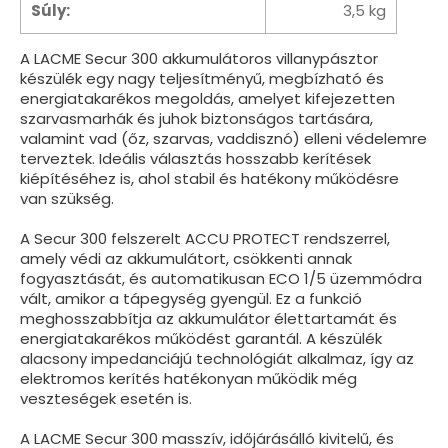
Súly:
3,5 kg
A LACME Secur 300 akkumulátoros villanypásztor
készülék egy nagy teljesítményű, megbízható és
energiatakarékos megoldás, amelyet kifejezetten
szarvasmarhák és juhok biztonságos tartására,
valamint vad (őz, szarvas, vaddisznó) elleni védelemre
terveztek. Ideális választás hosszabb kerítések
kiépítéséhez is, ahol stabil és hatékony működésre
van szükség.
A Secur 300 felszerelt ACCU PROTECT rendszerrel,
amely védi az akkumulátort, csökkenti annak
fogyasztását, és automatikusan ECO 1/5 üzemmódra
vált, amikor a tápegység gyengül. Ez a funkció
meghosszabbítja az akkumulátor élettartamát és
energiatakarékos működést garantál. A készülék
alacsony impedanciájú technológiát alkalmaz, így az
elektromos kerítés hatékonyan működik még
veszteségek esetén is.
A LACME Secur 300 masszív, időjárásálló kivitelű, és