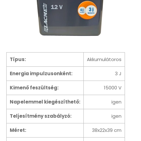
Típus:
Akkumulátoros
Energia impulzusonként:
3 J
Kimenő feszültség:
15000 V
Napelemmel kiegészíthető:
igen
Teljesítmény szabályzó:
igen
Méret:
38x22x39 cm