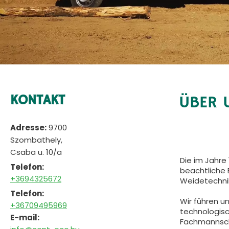
KONTAKT
ÜBER 
Adresse:
9700
Szombathely,
Csaba u. 10/a
Die im Jahre
Telefon:
beachtliche 
+3694325672
Weidetechnik
Telefon:
Wir führen u
+36709495969
technologisc
E-mail:
Fachmannsch