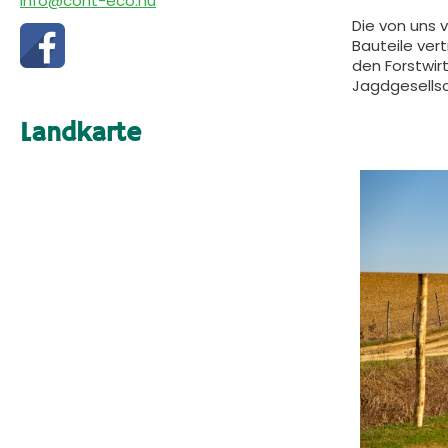
info@cont-eco.hu
Die von uns 
Bauteile ver
den Forstwir
Jagdgesellsc
Landkarte